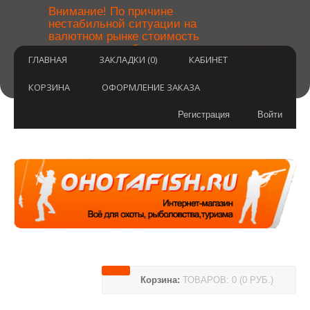
￼
Внимание! По причине
нестабильной ситуации на
валютном рынке стоимость
×
товаров может быть уточнена
ГЛАВНАЯ
ЗАКЛАДКИ (0)
КАБИНЕТ
после оформления заказа.
Извините за временные
неудобства.
КОРЗИНА
ОФОРМЛЕНИЕ ЗАКАЗА
Регистрация
Войти
Корзина:
ТОВАРОВ: 0 (0 РУБ.)