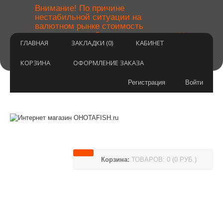
￼
Внимание! По причине
нестабильной ситуации на
валютном рынке стоимость
×
товаров может быть уточнена
ГЛАВНАЯ
ЗАКЛАДКИ (0)
КАБИНЕТ
после оформления заказа.
Извините за временные
неудобства.
КОРЗИНА
ОФОРМЛЕНИЕ ЗАКАЗА
Регистрация
Войти
Корзина:
ТОВАРОВ: 0 (0 РУБ.)
(812) 748-3404
8 800 350 3414