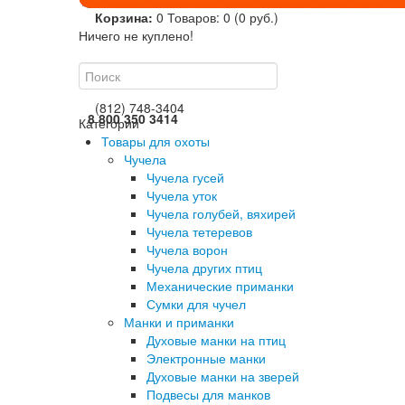
Корзина:
0
Товаров: 0 (0 руб.)
Ничего не куплено!
(812) 748-3404
8 800 350 3414
Категории
Товары для охоты
Чучела
Чучела гусей
Чучела уток
Чучела голубей, вяхирей
Чучела тетеревов
Чучела ворон
Чучела других птиц
Механические приманки
Сумки для чучел
Манки и приманки
Духовые манки на птиц
Электронные манки
Духовые манки на зверей
Подвесы для манков