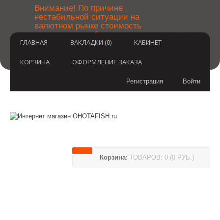
￼
Внимание! По причине
нестабильной ситуации на
валютном рынке стоимость
×
товаров может быть уточнена
ГЛАВНАЯ
ЗАКЛАДКИ (0)
КАБИНЕТ
после оформления заказа.
Извините за временные
неудобства.
КОРЗИНА
ОФОРМЛЕНИЕ ЗАКАЗА
Регистрация
Войти
Корзина:
ТОВАРОВ: 0 (0 РУБ.)
(812) 748-3404
8 800 350 3414