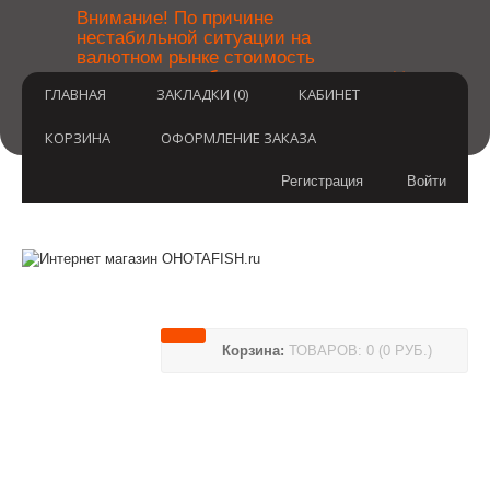
￼
Внимание! По причине
нестабильной ситуации на
валютном рынке стоимость
×
товаров может быть уточнена
ГЛАВНАЯ
ЗАКЛАДКИ (0)
КАБИНЕТ
после оформления заказа.
Извините за временные
неудобства.
КОРЗИНА
ОФОРМЛЕНИЕ ЗАКАЗА
Регистрация
Войти
Корзина:
ТОВАРОВ: 0 (0 РУБ.)
(812) 748-3404
8 800 350 3414