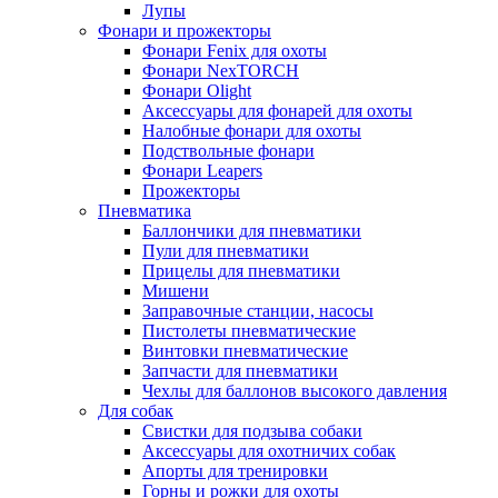
Лупы
Фонари и прожекторы
Фонари Fenix для охоты
Фонари NexTORCH
Фонари Olight
Аксессуары для фонарей для охоты
Налобные фонари для охоты
Подствольные фонари
Фонари Leapers
Прожекторы
Пневматика
Баллончики для пневматики
Пули для пневматики
Прицелы для пневматики
Мишени
Заправочные станции, насосы
Пистолеты пневматические
Винтовки пневматические
Запчасти для пневматики
Чехлы для баллонов высокого давления
Для собак
Свистки для подзыва собаки
Аксессуары для охотничих собак
Апорты для тренировки
Горны и рожки для охоты