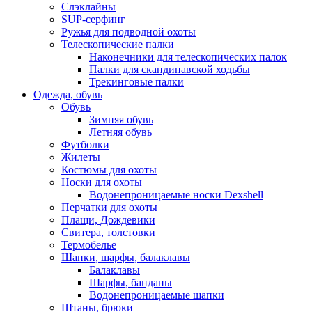
Cлэклайны
SUP-серфинг
Ружья для подводной охоты
Телескопические палки
Наконечники для телескопических палок
Палки для скандинавской ходьбы
Трекинговые палки
Одежда, обувь
Обувь
Зимняя обувь
Летняя обувь
Футболки
Жилеты
Костюмы для охоты
Носки для охоты
Водонепроницаемые носки Dexshell
Перчатки для охоты
Плащи, Дождевики
Свитера, толстовки
Термобелье
Шапки, шарфы, балаклавы
Балаклавы
Шарфы, банданы
Водонепроницаемые шапки
Штаны, брюки