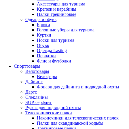
Аксессуары для туризма
Крепеж и карабины
Палки трекинговые
Одежда и обувь
Брюки
Головные уборы для туризма
Куртки
Носки для туризма
Обувь
Одежда Lasting
Перчатки
Флис и футболки
Спорттовары
Велотовары
Велофары
Дайвинг
Фонари для дайвинга и подводной охоты
Дартс
Cлэклайны
SUP-серфинг
Ружья для подводной охоты
Телескопические палки
Наконечники для телескопических палок
Палки для скандинавской ходьбы
Трекинговые палки