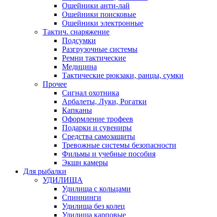
Ошейники анти-лай
Ошейники поисковые
Ошейники электронные
Тактич. снаряжение
Подсумки
Разгрузочные системы
Ремни тактические
Медицина
Тактические рюкзаки, ранцы, сумки
Прочее
Сигнал охотника
Арбалеты, Луки, Рогатки
Капканы
Оформление трофеев
Подарки и сувениры
Средства самозащиты
Тревожные системы безопасности
Фильмы и учебные пособия
Экшн камеры
Для рыбалки
УДИЛИЩА
Удилища с кольцами
Спиннинги
Удилища без колец
Удилища карповые