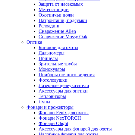
Защита от насекомых
Метеостанции
Охотничьи ножи
Патронташи, подсумки
Релоадинг
Снаряжение Allen
Снаряжение Mossy Oak
Оптика
Бинокли для охоты
Дальномеры
Прицелы
Зрительные трубы
Монокуляры
Приборы ночного видения
Фотоловушки
Лазерные целеуказатели
Аксессуары для оптики
Тепловизоры
Лупы
Фонари и прожекторы
Фонари Fenix для охоты
Фонари NexTORCH
Фонари Olight
Аксессуары для фонарей для охоты
Налобные фонари для охоты