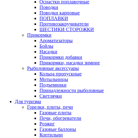
Оснастки поплавочные
Поводки
Поводки карповые
ПОПЛАВКИ
Противозакручиватели
ШЕСТИКИ СТОРОЖКИ
Прикормки
Ароматизаторы
Бойлы
Насадки
Прикормки добавки
Прикормки, насадки зимние
Рыболовные аксессуары
Кольца пропускные
Мотыльницы
Подъемники
Принадлежности рыболовные
Светлячки
Для туризма
Горелки, плиты, печи
Газовые плиты
Печи, обогреватели
Розжиг
Газовые баллоны
Коптильни