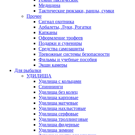
Медицина
Тактические рюкзаки, ранцы, сумки
Прочее
Сигнал охотника
Арбалеты, Луки, Рогатки
Капканы
Оформление трофеев
Подарки и сувениры
Средства самозащиты
Тревожные системы безопасности
Фильмы и учебные пособия
Экшн камеры
Для рыбалки
УДИЛИЩА
Удилища с кольцами
Спиннинги
Удилища без колец
Удилища карповые
Удилища матчевые
Удилища нахлыстовые
Удилища серфовые
Удилища троллинговые
Удилища фидерные
Удилища зимние