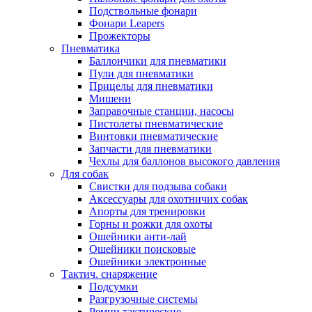
Подствольные фонари
Фонари Leapers
Прожекторы
Пневматика
Баллончики для пневматики
Пули для пневматики
Прицелы для пневматики
Мишени
Заправочные станции, насосы
Пистолеты пневматические
Винтовки пневматические
Запчасти для пневматики
Чехлы для баллонов высокого давления
Для собак
Свистки для подзыва собаки
Аксессуары для охотничих собак
Апорты для тренировки
Горны и рожки для охоты
Ошейники анти-лай
Ошейники поисковые
Ошейники электронные
Тактич. снаряжение
Подсумки
Разгрузочные системы
Ремни тактические