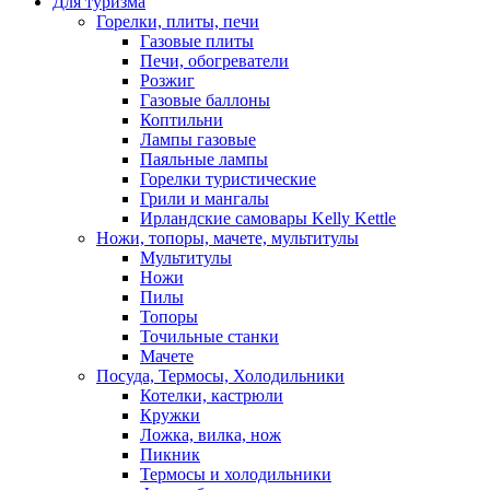
Для туризма
Горелки, плиты, печи
Газовые плиты
Печи, обогреватели
Розжиг
Газовые баллоны
Коптильни
Лампы газовые
Паяльные лампы
Горелки туристические
Грили и мангалы
Ирландские самовары Kelly Kettle
Ножи, топоры, мачете, мультитулы
Мультитулы
Ножи
Пилы
Топоры
Точильные станки
Мачете
Посуда, Термосы, Холодильники
Котелки, кастрюли
Кружки
Ложка, вилка, нож
Пикник
Термосы и холодильники