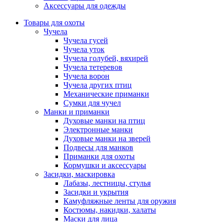
Аксессуары для одежды
Товары для охоты
Чучела
Чучела гусей
Чучела уток
Чучела голубей, вяхирей
Чучела тетеревов
Чучела ворон
Чучела других птиц
Механические приманки
Сумки для чучел
Манки и приманки
Духовые манки на птиц
Электронные манки
Духовые манки на зверей
Подвесы для манков
Приманки для охоты
Кормушки и аксессуары
Засидки, маскировка
Лабазы, лестницы, стулья
Засидки и укрытия
Камуфляжные ленты для оружия
Костюмы, накидки, халаты
Маски для лица