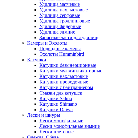
Удилища матчевые
Удилища нахлыстовые
Удилища серфовые
Удилища троллинговые
Удилища фидерные
Удилища зимние
Запасные части для удилищ
Камеры и Эхолоты
Подводные камеры
Эхолоты Humminbird
Катушки
Катушки безынерционные
Катушки мультипликаторные
Катушки нахлыстовые
Катушки проводочные
Катушки с байтраннером
Смазки для катушек
Катушки Salmo
Катушки Shimano
Катушки Daiwa
Лески и шнуры
Лески монофильные
Лески монофильные зимние
Лески плетеные
Одежда, Обувь