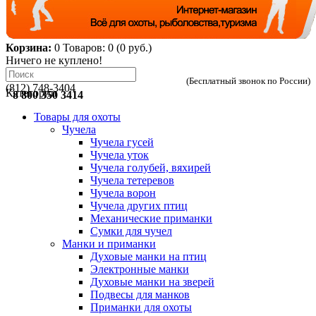
Корзина:
0
Товаров: 0 (0 руб.)
Ничего не куплено!
(Бесплатный звонок по России)
(812) 748-3404
Категории
8 800 350 3414
Товары для охоты
Чучела
Чучела гусей
Чучела уток
Чучела голубей, вяхирей
Чучела тетеревов
Чучела ворон
Чучела других птиц
Механические приманки
Сумки для чучел
Манки и приманки
Духовые манки на птиц
Электронные манки
Духовые манки на зверей
Подвесы для манков
Приманки для охоты