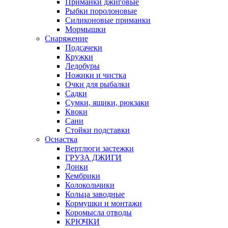
Приманки джиговые
Рыбки поролоновые
Силиконовые приманки
Мормышки
Снаряжение
Подсачеки
Кружки
Ледобуры
Ножики и чистка
Очки для рыбалки
Садки
Сумки, ящики, рюкзаки
Квоки
Сани
Стойки подставки
Оснастка
Вертлюги застежки
ГРУЗА ДЖИГИ
Донки
Кембрики
Колокольчики
Кольца заводные
Кормушки и монтажи
Коромысла отводы
КРЮЧКИ