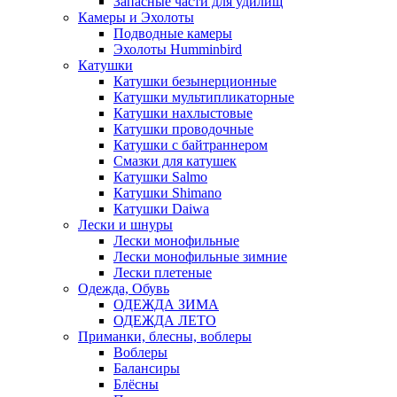
Запасные части для удилищ
Камеры и Эхолоты
Подводные камеры
Эхолоты Humminbird
Катушки
Катушки безынерционные
Катушки мультипликаторные
Катушки нахлыстовые
Катушки проводочные
Катушки с байтраннером
Смазки для катушек
Катушки Salmo
Катушки Shimano
Катушки Daiwa
Лески и шнуры
Лески монофильные
Лески монофильные зимние
Лески плетеные
Одежда, Обувь
ОДЕЖДА ЗИМА
ОДЕЖДА ЛЕТО
Приманки, блесны, воблеры
Воблеры
Балансиры
Блёсны