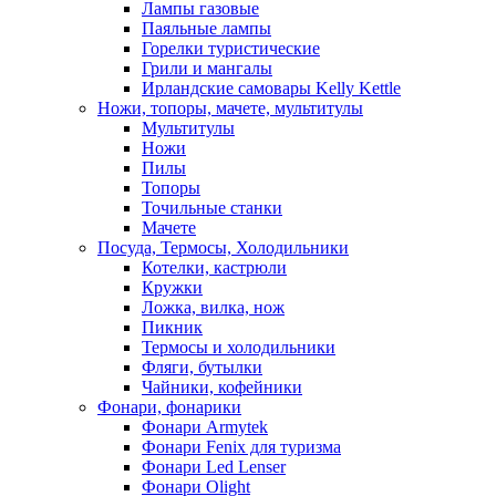
Лампы газовые
Паяльные лампы
Горелки туристические
Грили и мангалы
Ирландские самовары Kelly Kettle
Ножи, топоры, мачете, мультитулы
Мультитулы
Ножи
Пилы
Топоры
Точильные станки
Мачете
Посуда, Термосы, Холодильники
Котелки, кастрюли
Кружки
Ложка, вилка, нож
Пикник
Термосы и холодильники
Фляги, бутылки
Чайники, кофейники
Фонари, фонарики
Фонари Armytek
Фонари Fenix для туризма
Фонари Led Lenser
Фонари Olight