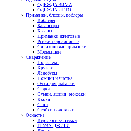
ОДЕЖДА ЗИМА
ОДЕЖДА ЛЕТО
Приманки, блесны, воблеры
Воблеры
Балансиры
Блёсны
Приманки джиговые
Рыбки поролоновые
Силиконовые приманки
Мормышки
Снаряжение
Подсачеки
Кружки
Ледобуры
Ножики и чистка
Очки для рыбалки
Садки
Сумки, ящики, рюкзаки
Квоки
Сани
Стойки подставки
Оснастка
Вертлюги застежки
ГРУЗА ДЖИГИ
Донки