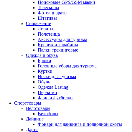
Поисковые GPS/GSM маяки
Телескопы
Фотоаппараты
Штативы
Снаряжение
Лопаты
Полотенца
Аксессуары для туризма
Крепеж и карабины
Палки трекинговые
Одежда и обувь
Брюки
Головные уборы для туризма
Куртки
Носки для туризма
Обувь
Одежда Lasting
Перчатки
Флис и футболки
Спорттовары
Велотовары
Велофары
Дайвинг
Фонари для дайвинга и подводной охоты
Дартс