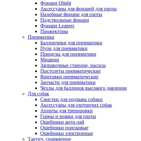
Фонари Olight
Аксессуары для фонарей для охоты
Налобные фонари для охоты
Подствольные фонари
Фонари Leapers
Прожекторы
Пневматика
Баллончики для пневматики
Пули для пневматики
Прицелы для пневматики
Мишени
Заправочные станции, насосы
Пистолеты пневматические
Винтовки пневматические
Запчасти для пневматики
Чехлы для баллонов высокого давления
Для собак
Свистки для подзыва собаки
Аксессуары для охотничих собак
Апорты для тренировки
Горны и рожки для охоты
Ошейники анти-лай
Ошейники поисковые
Ошейники электронные
Тактич. снаряжение