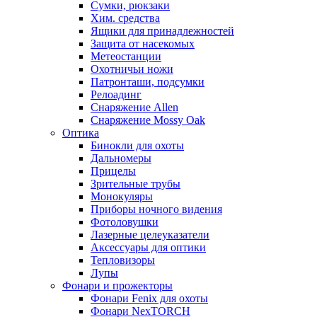
Сумки, рюкзаки
Хим. средства
Ящики для принадлежностей
Защита от насекомых
Метеостанции
Охотничьи ножи
Патронташи, подсумки
Релоадинг
Снаряжение Allen
Снаряжение Mossy Oak
Оптика
Бинокли для охоты
Дальномеры
Прицелы
Зрительные трубы
Монокуляры
Приборы ночного видения
Фотоловушки
Лазерные целеуказатели
Аксессуары для оптики
Тепловизоры
Лупы
Фонари и прожекторы
Фонари Fenix для охоты
Фонари NexTORCH