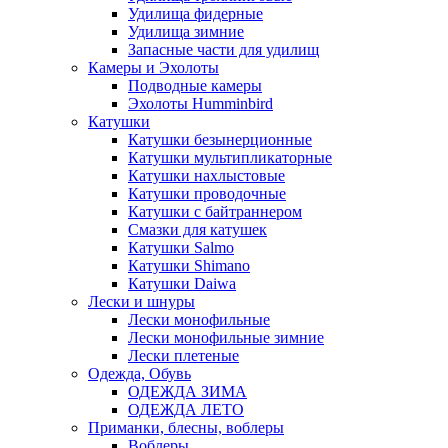
Удилища фидерные
Удилища зимние
Запасные части для удилищ
Камеры и Эхолоты
Подводные камеры
Эхолоты Humminbird
Катушки
Катушки безынерционные
Катушки мультипликаторные
Катушки нахлыстовые
Катушки проводочные
Катушки с байтраннером
Смазки для катушек
Катушки Salmo
Катушки Shimano
Катушки Daiwa
Лески и шнуры
Лески монофильные
Лески монофильные зимние
Лески плетеные
Одежда, Обувь
ОДЕЖДА ЗИМА
ОДЕЖДА ЛЕТО
Приманки, блесны, воблеры
Воблеры