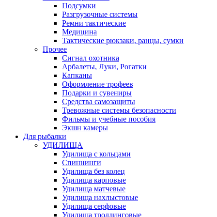
Подсумки
Разгрузочные системы
Ремни тактические
Медицина
Тактические рюкзаки, ранцы, сумки
Прочее
Сигнал охотника
Арбалеты, Луки, Рогатки
Капканы
Оформление трофеев
Подарки и сувениры
Средства самозащиты
Тревожные системы безопасности
Фильмы и учебные пособия
Экшн камеры
Для рыбалки
УДИЛИЩА
Удилища с кольцами
Спиннинги
Удилища без колец
Удилища карповые
Удилища матчевые
Удилища нахлыстовые
Удилища серфовые
Удилища троллинговые