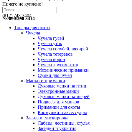
Ничего не куплено!
(812) 748-3404
Категории
8 800 350 3414
Товары для охоты
Чучела
Чучела гусей
Чучела уток
Чучела голубей, вяхирей
Чучела тетеревов
Чучела ворон
Чучела других птиц
Механические приманки
Сумки для чучел
Манки и приманки
Духовые манки на птиц
Электронные манки
Духовые манки на зверей
Подвесы для манков
Приманки для охоты
Кормушки и аксессуары
Засидки, маскировка
Лабазы, лестницы, стулья
Засидки и укрытия