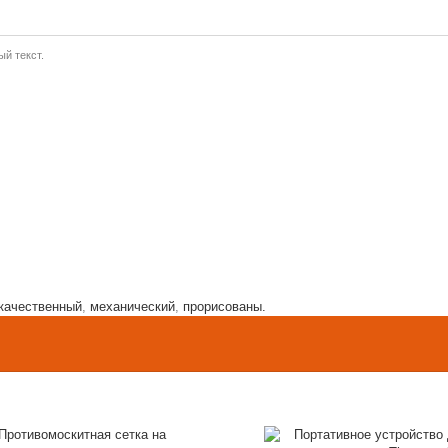
й текст.
качественный
,
механический
,
прорисованы.