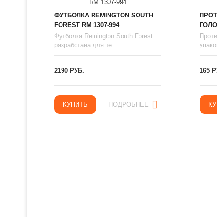
ФУТБОЛКА REMINGTON SOUTH
ПРОТ
FOREST RM 1307-994
ГОЛО
Футболка Remington South Forest
Проти
разработана для те...
упаков
2190 РУБ.
165 Р
КУПИТЬ
ПОДРОБНЕЕ
КУ