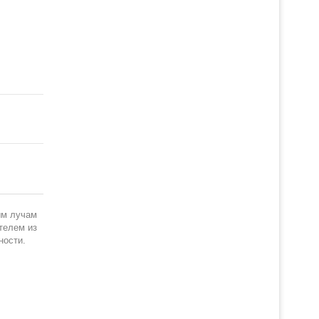
ым лучам
телем из
ности.