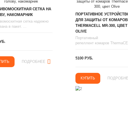
ИВОМОСКИТНАЯ СЕТКА НА
ПОРТАТИВНОЕ УСТРОЙСТВ
ВУ, НАКОМАРНИК
ДЛЯ ЗАЩИТЫ ОТ КОМАРОВ
вомоскитная сетка надежно
THERMAСЕLL MR-300, ЦВЕТ
ана в пакет. ...
OLIVE
Портативный
УБ.
репеллент комаров ThermaCEL
5100 РУБ.
ПИТЬ
ПОДРОБНЕЕ
КУПИТЬ
ПОДРОБН