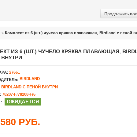
Продолжить пок
к
»
Комплект из 6 (шт.) чучело кряква плавающая, Birdland с пеной в
ЕКТ ИЗ 6 (ШТ.) ЧУЧЕЛО КРЯКВА ПЛАВАЮЩАЯ, BIRD
 ВНУТРИ
АРА:
27661
BIRDLAND
ДИТЕЛЬ:
BIRDLAND С ПЕНОЙ ВНУТРИ
:
78207-F/78208-F/6
ОЖИДАЕТСЯ
:
3580 РУБ.