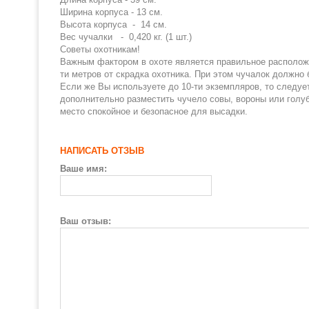
Ширина корпуса - 13 см.
Высота корпуса - 14 см.
Вес чучалки - 0,420 кг. (1 шт.)
Советы охотникам!
Важным фактором в охоте является правильное расположе
ти метров от скрадка охотника. При этом чучалок должно 
Если же Вы используете до 10-ти экземпляров, то следуе
дополнительно разместить чучело совы, вороны или голуб
место спокойное и безопасное для высадки.
НАПИСАТЬ ОТЗЫВ
Ваше имя:
Ваш отзыв: