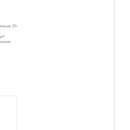
еньше 20-
дет
данное