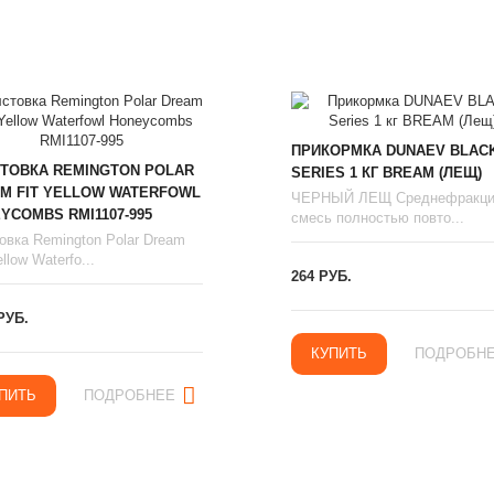
ПРИКОРМКА DUNAEV BLAC
ТОВКА REMINGTON POLAR
SERIES 1 КГ BREAM (ЛЕЩ)
M FIT YELLOW WATERFOWL
ЧЕРНЫЙ ЛЕЩ Среднефракци
YCOMBS RMI1107-995
смесь полностью повто...
овка Remington Polar Dream
llow Waterfo...
264 РУБ.
РУБ.
КУПИТЬ
ПОДРОБН
ПИТЬ
ПОДРОБНЕЕ