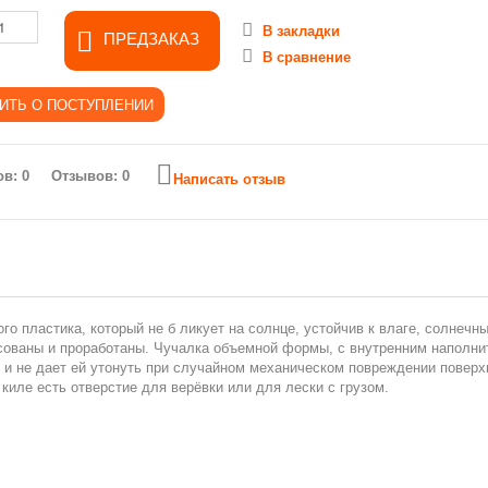
В закладки
ПРЕДЗАКАЗ
В сравнение
Отзывов: 0
Написать отзыв
го пластика, который не б ликует на солнце, устойчив к влаге, солнечн
сованы и проработаны. Чучалка объемной формы, с внутренним наполни
 и не дает ей утонуть при случайном механическом повреждении поверх
киле есть отверстие для верёвки или для лески с грузом.