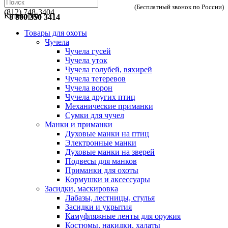
(Бесплатный звонок по России)
(812) 748-3404
Категории
8 800 350 3414
Товары для охоты
Чучела
Чучела гусей
Чучела уток
Чучела голубей, вяхирей
Чучела тетеревов
Чучела ворон
Чучела других птиц
Механические приманки
Сумки для чучел
Манки и приманки
Духовые манки на птиц
Электронные манки
Духовые манки на зверей
Подвесы для манков
Приманки для охоты
Кормушки и аксессуары
Засидки, маскировка
Лабазы, лестницы, стулья
Засидки и укрытия
Камуфляжные ленты для оружия
Костюмы, накидки, халаты