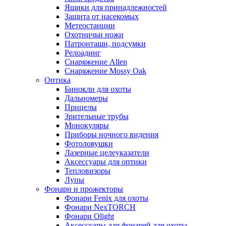
Ящики для принадлежностей
Защита от насекомых
Метеостанции
Охотничьи ножи
Патронташи, подсумки
Релоадинг
Снаряжение Allen
Снаряжение Mossy Oak
Оптика
Бинокли для охоты
Дальномеры
Прицелы
Зрительные трубы
Монокуляры
Приборы ночного видения
Фотоловушки
Лазерные целеуказатели
Аксессуары для оптики
Тепловизоры
Лупы
Фонари и прожекторы
Фонари Fenix для охоты
Фонари NexTORCH
Фонари Olight
Аксессуары для фонарей для охоты