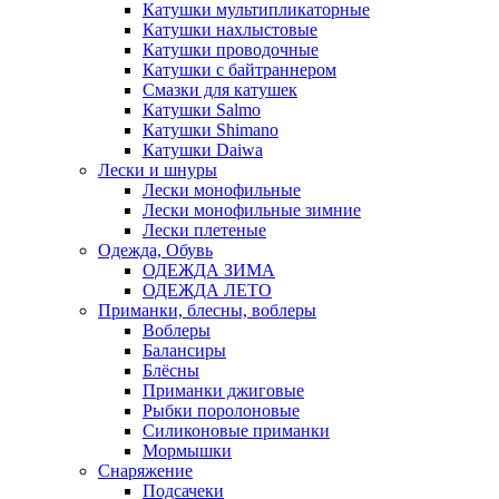
Катушки мультипликаторные
Катушки нахлыстовые
Катушки проводочные
Катушки с байтраннером
Смазки для катушек
Катушки Salmo
Катушки Shimano
Катушки Daiwa
Лески и шнуры
Лески монофильные
Лески монофильные зимние
Лески плетеные
Одежда, Обувь
ОДЕЖДА ЗИМА
ОДЕЖДА ЛЕТО
Приманки, блесны, воблеры
Воблеры
Балансиры
Блёсны
Приманки джиговые
Рыбки поролоновые
Силиконовые приманки
Мормышки
Снаряжение
Подсачеки