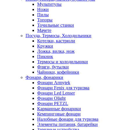
Мультитулы
Ножи
Пилы
Топоры
Точильные станки
Мачете
Посуда, Термосы, Холодильники
Котелки, кастрюли
Кружки
Ложка, вилка, нож
Пикник
Термосы и холодильники
Фляги, бутылки
Чайники, кофейники
Фонари, фонарики
Фонари Armytek
Фонари Fenix для туризма
Фонари Led Lenser
Фонари Olight
Фонари PETZL
Карманные фонарики
Кемпинговые фонари
Налобные фонари для туризма
Элементы питания, батарейки
Зарядные устройства