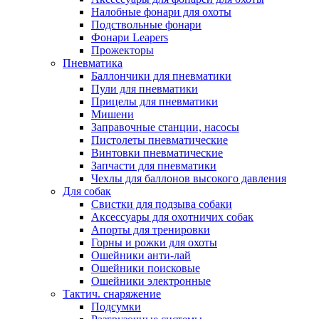
Налобные фонари для охоты
Подствольные фонари
Фонари Leapers
Прожекторы
Пневматика
Баллончики для пневматики
Пули для пневматики
Прицелы для пневматики
Мишени
Заправочные станции, насосы
Пистолеты пневматические
Винтовки пневматические
Запчасти для пневматики
Чехлы для баллонов высокого давления
Для собак
Свистки для подзыва собаки
Аксессуары для охотничих собак
Апорты для тренировки
Горны и рожки для охоты
Ошейники анти-лай
Ошейники поисковые
Ошейники электронные
Тактич. снаряжение
Подсумки