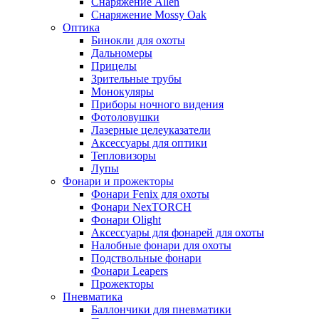
Снаряжение Allen
Снаряжение Mossy Oak
Оптика
Бинокли для охоты
Дальномеры
Прицелы
Зрительные трубы
Монокуляры
Приборы ночного видения
Фотоловушки
Лазерные целеуказатели
Аксессуары для оптики
Тепловизоры
Лупы
Фонари и прожекторы
Фонари Fenix для охоты
Фонари NexTORCH
Фонари Olight
Аксессуары для фонарей для охоты
Налобные фонари для охоты
Подствольные фонари
Фонари Leapers
Прожекторы
Пневматика
Баллончики для пневматики