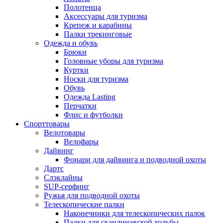
Полотенца
Аксессуары для туризма
Крепеж и карабины
Палки трекинговые
Одежда и обувь
Брюки
Головные уборы для туризма
Куртки
Носки для туризма
Обувь
Одежда Lasting
Перчатки
Флис и футболки
Спорттовары
Велотовары
Велофары
Дайвинг
Фонари для дайвинга и подводной охоты
Дартс
Cлэклайны
SUP-серфинг
Ружья для подводной охоты
Телескопические палки
Наконечники для телескопических палок
Палки для скандинавской ходьбы