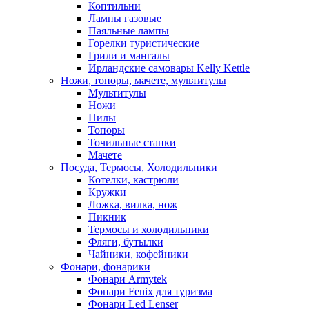
Коптильни
Лампы газовые
Паяльные лампы
Горелки туристические
Грили и мангалы
Ирландские самовары Kelly Kettle
Ножи, топоры, мачете, мультитулы
Мультитулы
Ножи
Пилы
Топоры
Точильные станки
Мачете
Посуда, Термосы, Холодильники
Котелки, кастрюли
Кружки
Ложка, вилка, нож
Пикник
Термосы и холодильники
Фляги, бутылки
Чайники, кофейники
Фонари, фонарики
Фонари Armytek
Фонари Fenix для туризма
Фонари Led Lenser