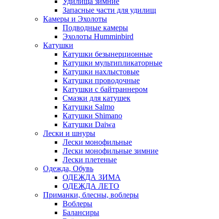
Удилища зимние
Запасные части для удилищ
Камеры и Эхолоты
Подводные камеры
Эхолоты Humminbird
Катушки
Катушки безынерционные
Катушки мультипликаторные
Катушки нахлыстовые
Катушки проводочные
Катушки с байтраннером
Смазки для катушек
Катушки Salmo
Катушки Shimano
Катушки Daiwa
Лески и шнуры
Лески монофильные
Лески монофильные зимние
Лески плетеные
Одежда, Обувь
ОДЕЖДА ЗИМА
ОДЕЖДА ЛЕТО
Приманки, блесны, воблеры
Воблеры
Балансиры