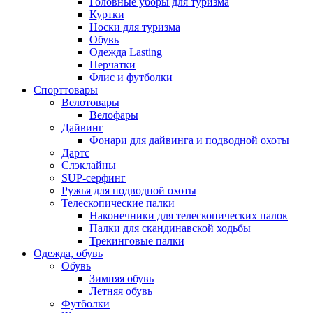
Головные уборы для туризма
Куртки
Носки для туризма
Обувь
Одежда Lasting
Перчатки
Флис и футболки
Спорттовары
Велотовары
Велофары
Дайвинг
Фонари для дайвинга и подводной охоты
Дартс
Cлэклайны
SUP-серфинг
Ружья для подводной охоты
Телескопические палки
Наконечники для телескопических палок
Палки для скандинавской ходьбы
Трекинговые палки
Одежда, обувь
Обувь
Зимняя обувь
Летняя обувь
Футболки