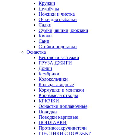
Кружки
Ледобуры
Ножики и чистка
Очки для рыбалки
Садки
Сумки, ящики, рюкзаки
Квоки
Сани
Стойки подставки
Оснастка
Вертлюги застежки
ГРУЗА ДЖИГИ
Донки
Кембрики
Колокольчики
Кольца заводные
Кормушки и монтажи
Коромысла отводы
КРЮЧКИ
Оснастки поплавочные
Поводки
Поводки карповые
ПОПЛАВКИ
Противозакручиватели
ШЕСТИКИ СТОРОЖКИ