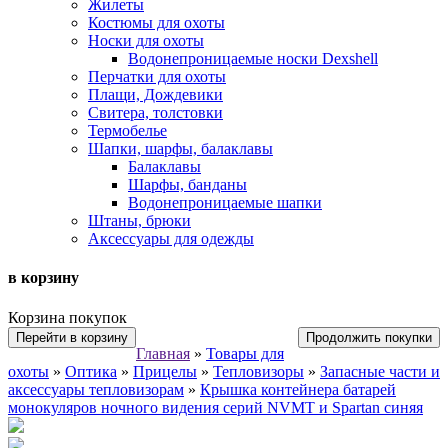
Жилеты
Костюмы для охоты
Носки для охоты
Водонепроницаемые носки Dexshell
Перчатки для охоты
Плащи, Дождевики
Свитера, толстовки
Термобелье
Шапки, шарфы, балаклавы
Балаклавы
Шарфы, банданы
Водонепроницаемые шапки
Штаны, брюки
Аксессуары для одежды
в корзину
Корзина покупок
Перейти в корзину
Продолжить покупки
Главная
»
Товары для
охоты
»
Оптика
»
Прицелы
»
Тепловизоры
»
Запасные части и
аксессуары тепловизорам
»
Крышка контейнера батарей
монокуляров ночного видения серий NVMT и Spartan синяя