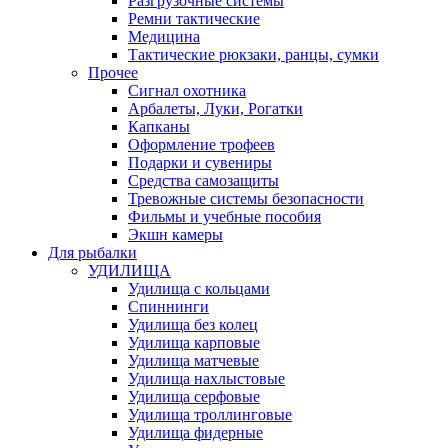
Разгрузочные системы
Ремни тактические
Медицина
Тактические рюкзаки, ранцы, сумки
Прочее
Сигнал охотника
Арбалеты, Луки, Рогатки
Капканы
Оформление трофеев
Подарки и сувениры
Средства самозащиты
Тревожные системы безопасности
Фильмы и учебные пособия
Экшн камеры
Для рыбалки
УДИЛИЩА
Удилища с кольцами
Спиннинги
Удилища без колец
Удилища карповые
Удилища матчевые
Удилища нахлыстовые
Удилища серфовые
Удилища троллинговые
Удилища фидерные