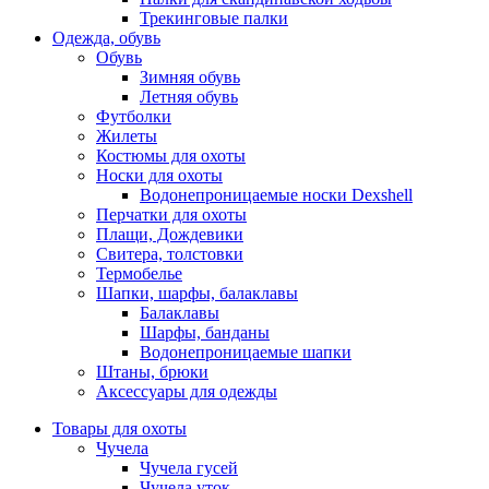
Трекинговые палки
Одежда, обувь
Обувь
Зимняя обувь
Летняя обувь
Футболки
Жилеты
Костюмы для охоты
Носки для охоты
Водонепроницаемые носки Dexshell
Перчатки для охоты
Плащи, Дождевики
Свитера, толстовки
Термобелье
Шапки, шарфы, балаклавы
Балаклавы
Шарфы, банданы
Водонепроницаемые шапки
Штаны, брюки
Аксессуары для одежды
Товары для охоты
Чучела
Чучела гусей
Чучела уток