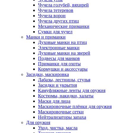
Чучела голубей, вяхирей
Чучела тетеревов
Чучела ворон
Чучела других птиц
Механические приманки
Сумки для чучел
Манки и приманки
Духовые манки на птиц
Электронные манки
Духовые манки на зверей
Подвесы для манков
Приманки для охоты
Кормушки и аксессуары
Засидки, маскировка
Лабазы, лестницы, стулья
Засидки и укрытия
Камуфляжные ленты для оружия
Костюмы, накидки, халаты
Маски для лица
Маскировочные плёнки для оружия
Маскировочные сетки
Нейтрализаторы запаха
Для оружия
Уход, чистка, масла