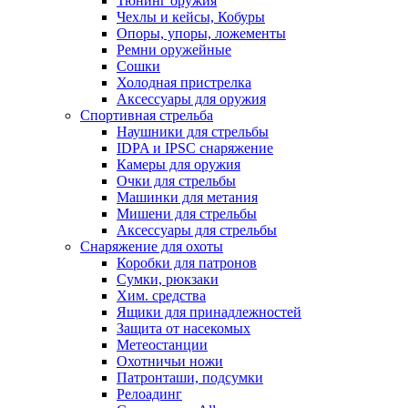
Тюнинг оружия
Чехлы и кейсы, Кобуры
Опоры, упоры, ложементы
Ремни оружейные
Сошки
Холодная пристрелка
Аксессуары для оружия
Спортивная стрельба
Наушники для стрельбы
IDPA и IPSC снаряжение
Камеры для оружия
Очки для стрельбы
Машинки для метания
Мишени для стрельбы
Аксессуары для стрельбы
Снаряжение для охоты
Коробки для патронов
Сумки, рюкзаки
Хим. средства
Ящики для принадлежностей
Защита от насекомых
Метеостанции
Охотничьи ножи
Патронташи, подсумки
Релоадинг