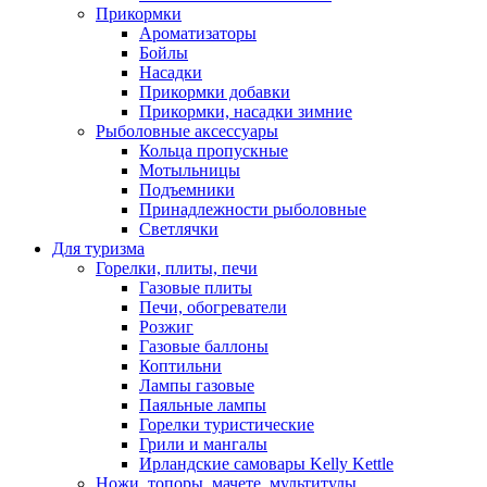
Прикормки
Ароматизаторы
Бойлы
Насадки
Прикормки добавки
Прикормки, насадки зимние
Рыболовные аксессуары
Кольца пропускные
Мотыльницы
Подъемники
Принадлежности рыболовные
Светлячки
Для туризма
Горелки, плиты, печи
Газовые плиты
Печи, обогреватели
Розжиг
Газовые баллоны
Коптильни
Лампы газовые
Паяльные лампы
Горелки туристические
Грили и мангалы
Ирландские самовары Kelly Kettle
Ножи, топоры, мачете, мультитулы