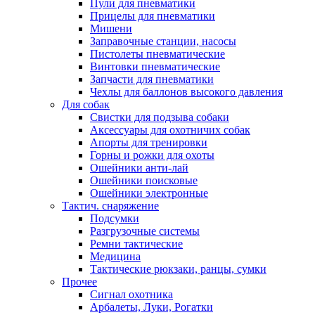
Пули для пневматики
Прицелы для пневматики
Мишени
Заправочные станции, насосы
Пистолеты пневматические
Винтовки пневматические
Запчасти для пневматики
Чехлы для баллонов высокого давления
Для собак
Свистки для подзыва собаки
Аксессуары для охотничих собак
Апорты для тренировки
Горны и рожки для охоты
Ошейники анти-лай
Ошейники поисковые
Ошейники электронные
Тактич. снаряжение
Подсумки
Разгрузочные системы
Ремни тактические
Медицина
Тактические рюкзаки, ранцы, сумки
Прочее
Сигнал охотника
Арбалеты, Луки, Рогатки