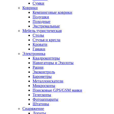
Сумки
Коврики
Кемпинговые коврики
Подушки
Походные
Экстремальные
Мебель туристическая
Столы
Стулья и кресла
Кровати
Гамаки
Электроника
Квадрокоптеры
Навигаторы и Эхолоты
Рации
Экоконтроль
Барометры
Металлоискатели
Микроскопы
Поисковые GPS/GSM маяки
Телескопы
Фотоаппараты
Штативы
Снаряжение
Лопаты