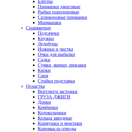
Блёсны
Приманки джиговые
Рыбки поролоновые
Силиконовые приманки
Мормышки
Снаряжение
Подсачеки
Кружки
Ледобуры
Ножики и чистка
Очки для рыбалки
Садки
Сумки, ящики, рюкзаки
Квоки
Сани
Стойки подставки
Оснастка
Вертлюги застежки
ГРУЗА ДЖИГИ
Донки
Кембрики
Колокольчики
Кольца заводные
Кормушки и монтажи
Коромысла отводы