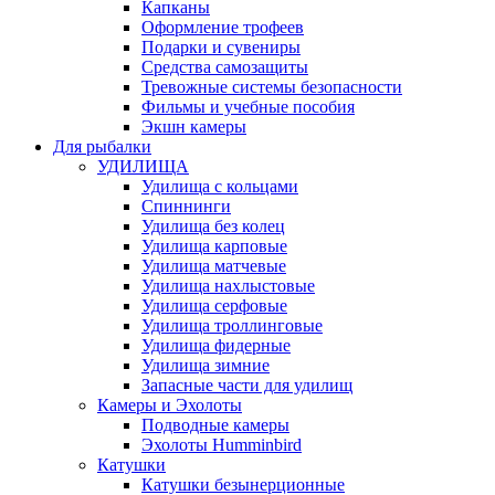
Капканы
Оформление трофеев
Подарки и сувениры
Средства самозащиты
Тревожные системы безопасности
Фильмы и учебные пособия
Экшн камеры
Для рыбалки
УДИЛИЩА
Удилища с кольцами
Спиннинги
Удилища без колец
Удилища карповые
Удилища матчевые
Удилища нахлыстовые
Удилища серфовые
Удилища троллинговые
Удилища фидерные
Удилища зимние
Запасные части для удилищ
Камеры и Эхолоты
Подводные камеры
Эхолоты Humminbird
Катушки
Катушки безынерционные