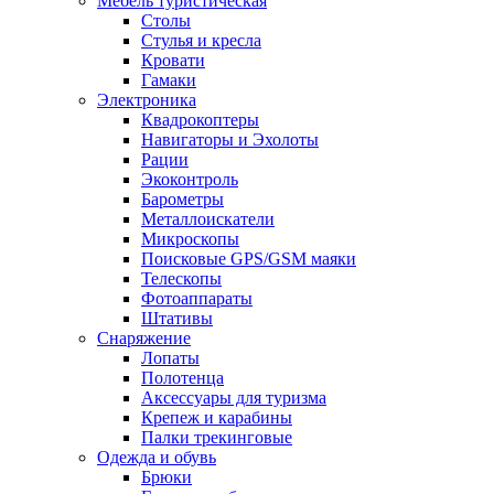
Мебель туристическая
Столы
Стулья и кресла
Кровати
Гамаки
Электроника
Квадрокоптеры
Навигаторы и Эхолоты
Рации
Экоконтроль
Барометры
Металлоискатели
Микроскопы
Поисковые GPS/GSM маяки
Телескопы
Фотоаппараты
Штативы
Снаряжение
Лопаты
Полотенца
Аксессуары для туризма
Крепеж и карабины
Палки трекинговые
Одежда и обувь
Брюки