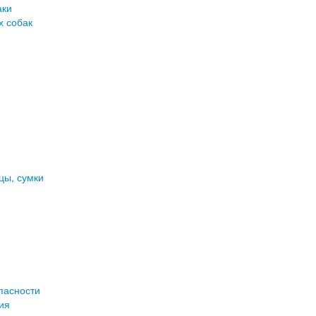
аки
х собак
цы, сумки
пасности
ия