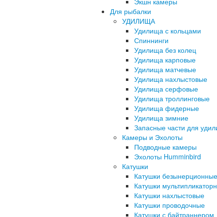
Экшн камеры
Для рыбалки
УДИЛИЩА
Удилища с кольцами
Спиннинги
Удилища без колец
Удилища карповые
Удилища матчевые
Удилища нахлыстовые
Удилища серфовые
Удилища троллинговые
Удилища фидерные
Удилища зимние
Запасные части для уди
Камеры и Эхолоты
Подводные камеры
Эхолоты Humminbird
Катушки
Катушки безынерционны
Катушки мультипликатор
Катушки нахлыстовые
Катушки проводочные
Катушки с байтраннером