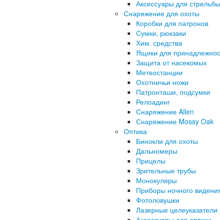
Аксессуары для стрельбы
Снаряжение для охоты
Коробки для патронов
Сумки, рюкзаки
Хим. средства
Ящики для принадлежнос
Защита от насекомых
Метеостанции
Охотничьи ножи
Патронташи, подсумки
Релоадинг
Снаряжение Allen
Снаряжение Mossy Oak
Оптика
Бинокли для охоты
Дальномеры
Прицелы
Зрительные трубы
Монокуляры
Приборы ночного видени
Фотоловушки
Лазерные целеуказатели
Аксессуары для оптики