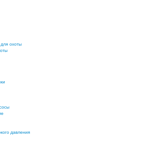
 для охоты
хоты
ики
асосы
ие
кого давления