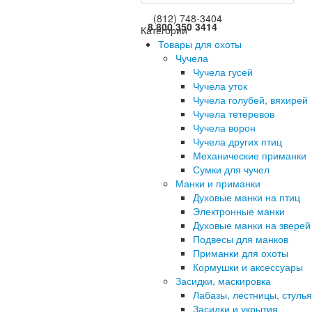
(812) 748-3404
8 800 350 3414
Категории
Товары для охоты
Чучела
Чучела гусей
Чучела уток
Чучела голубей, вяхирей
Чучела тетеревов
Чучела ворон
Чучела других птиц
Механические приманки
Сумки для чучел
Манки и приманки
Духовые манки на птиц
Электронные манки
Духовые манки на зверей
Подвесы для манков
Приманки для охоты
Кормушки и аксессуары
Засидки, маскировка
Лабазы, лестницы, стулья
Засидки и укрытия