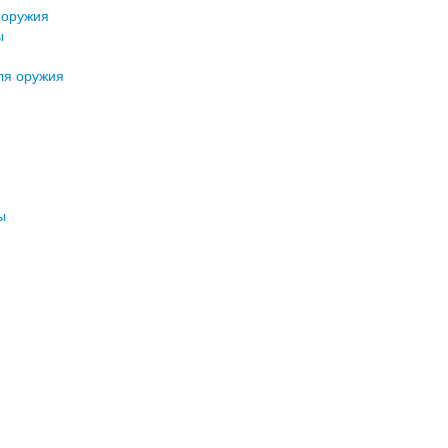
 оружия
ы
ля оружия
ы