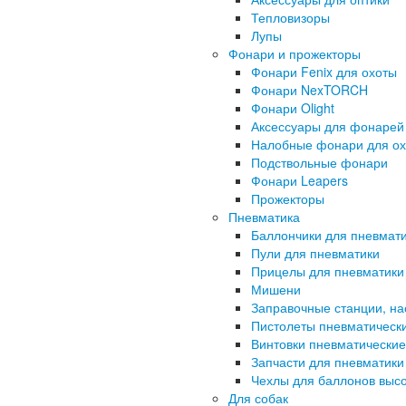
Тепловизоры
Лупы
Фонари и прожекторы
Фонари Fenix для охоты
Фонари NexTORCH
Фонари Olight
Аксессуары для фонарей
Налобные фонари для о
Подствольные фонари
Фонари Leapers
Прожекторы
Пневматика
Баллончики для пневмат
Пули для пневматики
Прицелы для пневматики
Мишени
Заправочные станции, н
Пистолеты пневматическ
Винтовки пневматические
Запчасти для пневматики
Чехлы для баллонов высо
Для собак