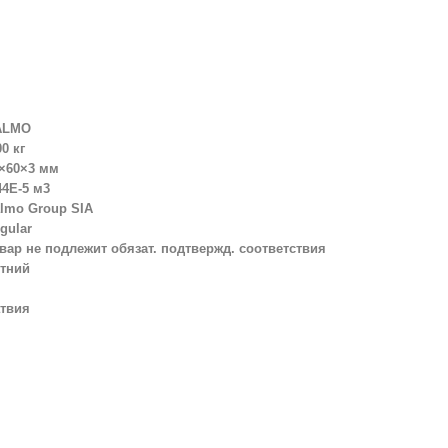
ALMO
00 кг
×60×3 мм
44E-5 м3
lmo Group SIA
gular
вар не подлежит обязат. подтвержд. соответствия
тний
твия