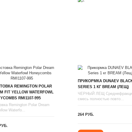
ПРИКОРМКА DUNAEV BLAC
ТОВКА REMINGTON POLAR
SERIES 1 КГ BREAM (ЛЕЩ)
M FIT YELLOW WATERFOWL
ЧЕРНЫЙ ЛЕЩ Среднефракци
YCOMBS RMI1107-995
смесь полностью повто...
овка Remington Polar Dream
llow Waterfo...
264 РУБ.
РУБ.