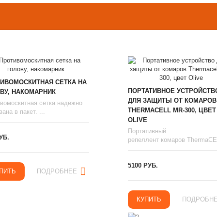
ИВОМОСКИТНАЯ СЕТКА НА
ПОРТАТИВНОЕ УСТРОЙСТВ
ВУ, НАКОМАРНИК
ДЛЯ ЗАЩИТЫ ОТ КОМАРОВ
вомоскитная сетка надежно
THERMAСЕLL MR-300, ЦВЕТ
ана в пакет. ...
OLIVE
Портативный
УБ.
репеллент комаров ThermaCEL
5100 РУБ.
ПИТЬ
ПОДРОБНЕЕ
КУПИТЬ
ПОДРОБН