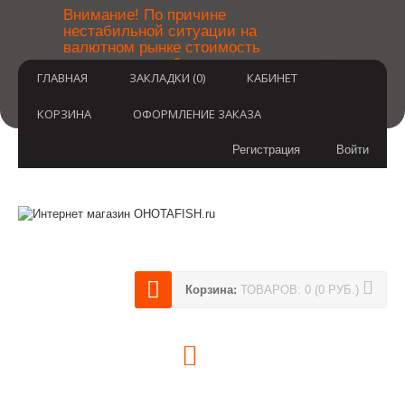
￼
Внимание! По причине
нестабильной ситуации на
валютном рынке стоимость
×
товаров может быть уточнена
ГЛАВНАЯ
ЗАКЛАДКИ (0)
КАБИНЕТ
после оформления заказа.
Извините за временные
неудобства.
КОРЗИНА
ОФОРМЛЕНИЕ ЗАКАЗА
Регистрация
Войти
Корзина:
ТОВАРОВ: 0 (0 РУБ.)
(812) 748-3404
8 800 350 3414