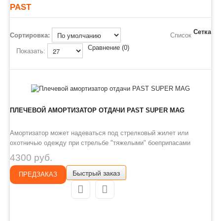
PAST
Сетка
Сортировка:
Список
Сравнение (0)
Показать:
ПЛЕЧЕВОЙ АМОРТИЗАТОР ОТДАЧИ PAST SUPER MAG
Амортизатор может надеваться под стрелковый жилет или
охотничью одежду при стрельбе "тяжелыми" боеприпасами
Magnum или Nitroexpress. Подходит как для мужчин, так и для
4300 руб.
женщин. Чтобы амортизатор не сползал вверх, предусмотрена
Быстрый заказ
его дополнительная фиксация на поясном ремне сзади. ..
ПРЕДЗАКАЗ