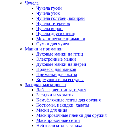
Чучела
Чучела гусей
Чучела уток
Чучела голубей, вяхирей
Чучела тетеревов
Чучела ворон
Чучела других птиц
Механические приманки
Сумки для чучел
Манки и приманки
Духовые манки на птиц
Электронные манки
Духовые манки на зверей
Подвесы для манков
Приманки для охоты
Кормушки и аксессуары
Засидки, маскировка
Лабазы, лестницы, стулья
Засидки и укрытия
Камуфляжные ленты для оружия
Костюмы, накидки, халаты
Маски для лица
Маскировочные плёнки для оружия
Маскировочные сетки
Нейтрализаторы запаха