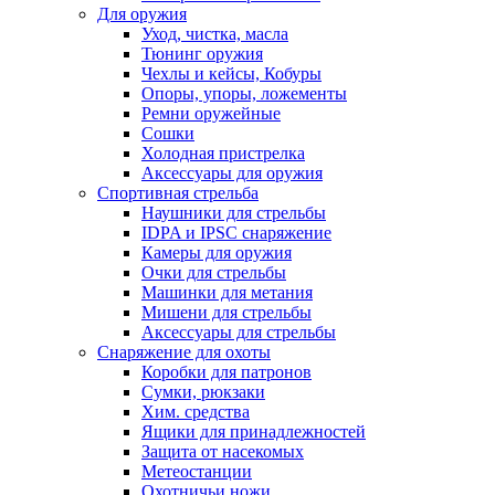
Для оружия
Уход, чистка, масла
Тюнинг оружия
Чехлы и кейсы, Кобуры
Опоры, упоры, ложементы
Ремни оружейные
Сошки
Холодная пристрелка
Аксессуары для оружия
Спортивная стрельба
Наушники для стрельбы
IDPA и IPSC снаряжение
Камеры для оружия
Очки для стрельбы
Машинки для метания
Мишени для стрельбы
Аксессуары для стрельбы
Снаряжение для охоты
Коробки для патронов
Сумки, рюкзаки
Хим. средства
Ящики для принадлежностей
Защита от насекомых
Метеостанции
Охотничьи ножи