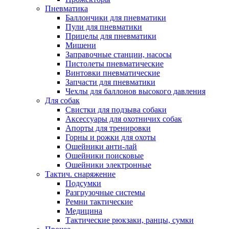
Пневматика
Баллончики для пневматики
Пули для пневматики
Прицелы для пневматики
Мишени
Заправочные станции, насосы
Пистолеты пневматические
Винтовки пневматические
Запчасти для пневматики
Чехлы для баллонов высокого давления
Для собак
Свистки для подзыва собаки
Аксессуары для охотничих собак
Апорты для тренировки
Горны и рожки для охоты
Ошейники анти-лай
Ошейники поисковые
Ошейники электронные
Тактич. снаряжение
Подсумки
Разгрузочные системы
Ремни тактические
Медицина
Тактические рюкзаки, ранцы, сумки