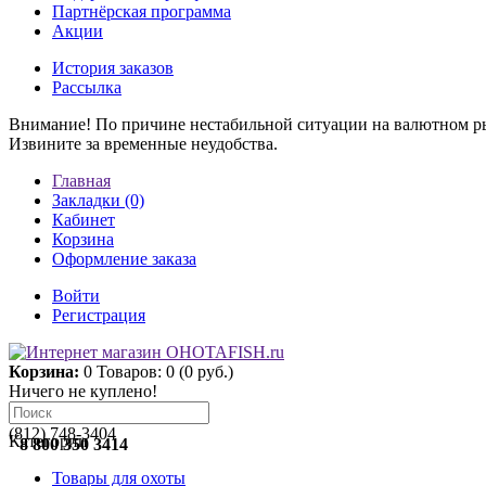
Партнёрская программа
Акции
История заказов
Рассылка
Внимание! По причине нестабильной ситуации на валютном ры
Извините за временные неудобства.
Главная
Закладки (0)
Кабинет
Корзина
Оформление заказа
Войти
Регистрация
Корзина:
0
Товаров: 0 (0 руб.)
Ничего не куплено!
(812) 748-3404
Категории
8 800 350 3414
Товары для охоты