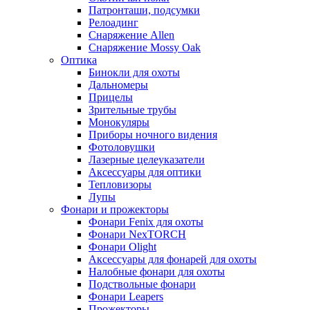
Патронташи, подсумки
Релоадинг
Снаряжение Allen
Снаряжение Mossy Oak
Оптика
Бинокли для охоты
Дальномеры
Прицелы
Зрительные трубы
Монокуляры
Приборы ночного видения
Фотоловушки
Лазерные целеуказатели
Аксессуары для оптики
Тепловизоры
Лупы
Фонари и прожекторы
Фонари Fenix для охоты
Фонари NexTORCH
Фонари Olight
Аксессуары для фонарей для охоты
Налобные фонари для охоты
Подствольные фонари
Фонари Leapers
Прожекторы