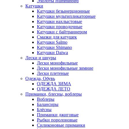
Эхолоты Humminbird
Катушки
Катушки безынерционные
Катушки мультипликаторные
Катушки нахлыстовые
Катушки проводочные
Катушки с байтраннером
Смазки для катушек
Катушки Salmo
Катушки Shimano
Катушки Daiwa
Лески и шнуры
Лески монофильные
Лески монофильные зимние
Лески плетеные
Одежда, Обувь
ОДЕЖДА ЗИМА
ОДЕЖДА ЛЕТО
Приманки, блесны, воблеры
Воблеры
Балансиры
Блёсны
Приманки джиговые
Рыбки поролоновые
Силиконовые приманки