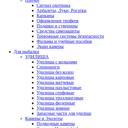
Прочее
Сигнал охотника
Арбалеты, Луки, Рогатки
Капканы
Оформление трофеев
Подарки и сувениры
Средства самозащиты
Тревожные системы безопасности
Фильмы и учебные пособия
Экшн камеры
Для рыбалки
УДИЛИЩА
Удилища с кольцами
Спиннинги
Удилища без колец
Удилища карповые
Удилища матчевые
Удилища нахлыстовые
Удилища серфовые
Удилища троллинговые
Удилища фидерные
Удилища зимние
Запасные части для удилищ
Камеры и Эхолоты
Подводные камеры