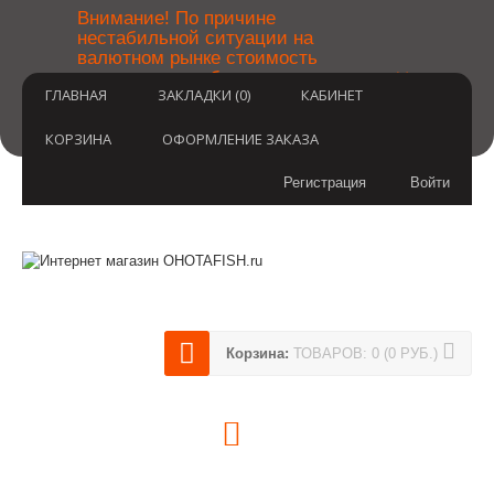
￼
Внимание! По причине
нестабильной ситуации на
валютном рынке стоимость
×
товаров может быть уточнена
ГЛАВНАЯ
ЗАКЛАДКИ (0)
КАБИНЕТ
после оформления заказа.
Извините за временные
неудобства.
КОРЗИНА
ОФОРМЛЕНИЕ ЗАКАЗА
Регистрация
Войти
Корзина:
ТОВАРОВ: 0 (0 РУБ.)
(812) 748-3404
8 800 350 3414