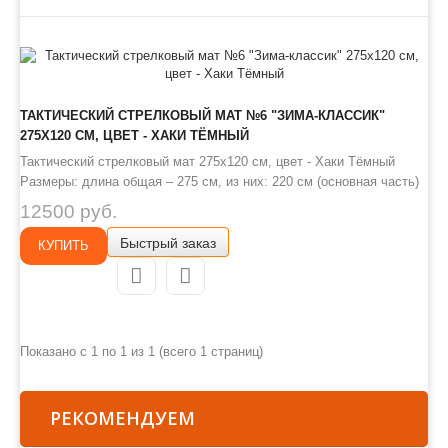
ТАКТИЧЕСКИЙ СТРЕЛКОВЫЙ МАТ №6 "ЗИМА-КЛАССИК"
275Х120 СМ, ЦВЕТ - ХАКИ ТЁМНЫЙ
Тактический стрелковый мат 275х120 см, цвет - Хаки Тёмный
Размеры: длина общая – 275 см, из них: 220 см (основная часть)
+ 55 см. (площадка под сошки, упоры). Ширина общая - (в
12500 руб.
верхней широкой части) - 120 см, (откидные «крылья» по 30 см), в
Быстрый заказ
ногах - 60 см (основная часть) + по 15 см с каждой стор..
КУПИТЬ
Показано с 1 по 1 из 1 (всего 1 страниц)
РЕКОМЕНДУЕМ