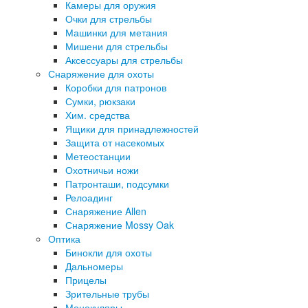
Камеры для оружия
Очки для стрельбы
Машинки для метания
Мишени для стрельбы
Аксессуары для стрельбы
Снаряжение для охоты
Коробки для патронов
Сумки, рюкзаки
Хим. средства
Ящики для принадлежностей
Защита от насекомых
Метеостанции
Охотничьи ножи
Патронташи, подсумки
Релоадинг
Снаряжение Allen
Снаряжение Mossy Oak
Оптика
Бинокли для охоты
Дальномеры
Прицелы
Зрительные трубы
Монокуляры