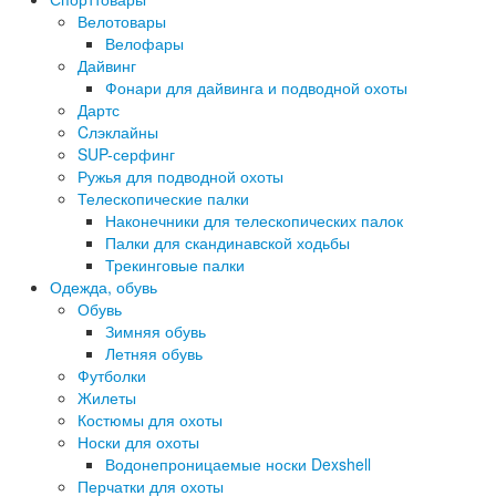
Велотовары
Велофары
Дайвинг
Фонари для дайвинга и подводной охоты
Дартс
Cлэклайны
SUP-серфинг
Ружья для подводной охоты
Телескопические палки
Наконечники для телескопических палок
Палки для скандинавской ходьбы
Трекинговые палки
Одежда, обувь
Обувь
Зимняя обувь
Летняя обувь
Футболки
Жилеты
Костюмы для охоты
Носки для охоты
Водонепроницаемые носки Dexshell
Перчатки для охоты