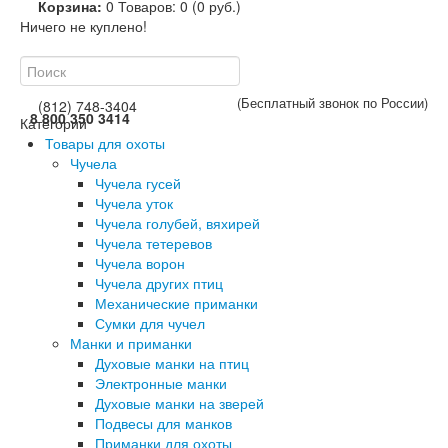
Корзина:
0
Товаров: 0 (0 руб.)
Ничего не куплено!
(Бесплатный звонок по России)
(812) 748-3404
8 800 350 3414
Категории
Товары для охоты
Чучела
Чучела гусей
Чучела уток
Чучела голубей, вяхирей
Чучела тетеревов
Чучела ворон
Чучела других птиц
Механические приманки
Сумки для чучел
Манки и приманки
Духовые манки на птиц
Электронные манки
Духовые манки на зверей
Подвесы для манков
Приманки для охоты