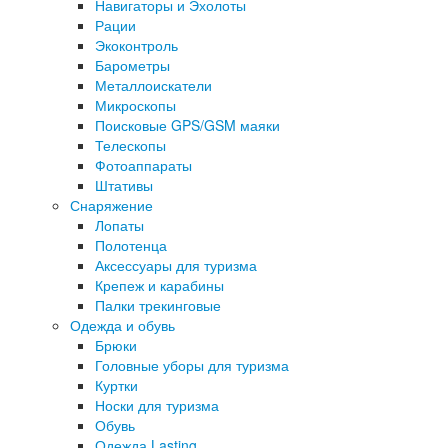
Навигаторы и Эхолоты
Рации
Экоконтроль
Барометры
Металлоискатели
Микроскопы
Поисковые GPS/GSM маяки
Телескопы
Фотоаппараты
Штативы
Снаряжение
Лопаты
Полотенца
Аксессуары для туризма
Крепеж и карабины
Палки трекинговые
Одежда и обувь
Брюки
Головные уборы для туризма
Куртки
Носки для туризма
Обувь
Одежда Lasting