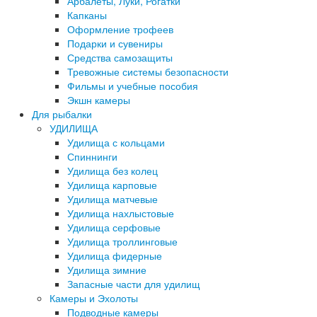
Арбалеты, Луки, Рогатки
Капканы
Оформление трофеев
Подарки и сувениры
Средства самозащиты
Тревожные системы безопасности
Фильмы и учебные пособия
Экшн камеры
Для рыбалки
УДИЛИЩА
Удилища с кольцами
Спиннинги
Удилища без колец
Удилища карповые
Удилища матчевые
Удилища нахлыстовые
Удилища серфовые
Удилища троллинговые
Удилища фидерные
Удилища зимние
Запасные части для удилищ
Камеры и Эхолоты
Подводные камеры