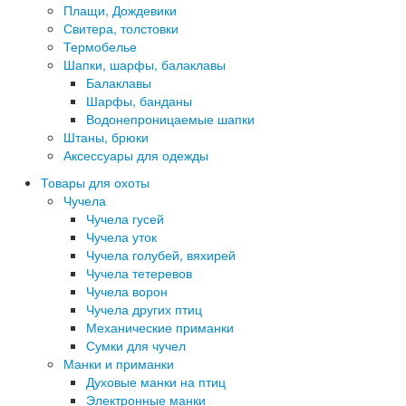
Плащи, Дождевики
Свитера, толстовки
Термобелье
Шапки, шарфы, балаклавы
Балаклавы
Шарфы, банданы
Водонепроницаемые шапки
Штаны, брюки
Аксессуары для одежды
Товары для охоты
Чучела
Чучела гусей
Чучела уток
Чучела голубей, вяхирей
Чучела тетеревов
Чучела ворон
Чучела других птиц
Механические приманки
Сумки для чучел
Манки и приманки
Духовые манки на птиц
Электронные манки