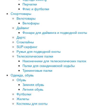
Перчатки
Флис и футболки
Спорттовары
Велотовары
Велофары
Дайвинг
Фонари для дайвинга и подводной охоты
Дартс
Cлэклайны
SUP-серфинг
Ружья для подводной охоты
Телескопические палки
Наконечники для телескопических палок
Палки для скандинавской ходьбы
Трекинговые палки
Одежда, обувь
Обувь
Зимняя обувь
Летняя обувь
Футболки
Жилеты
Костюмы для охоты