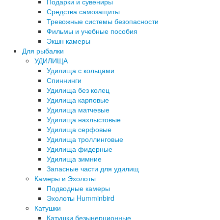
Подарки и сувениры
Средства самозащиты
Тревожные системы безопасности
Фильмы и учебные пособия
Экшн камеры
Для рыбалки
УДИЛИЩА
Удилища с кольцами
Спиннинги
Удилища без колец
Удилища карповые
Удилища матчевые
Удилища нахлыстовые
Удилища серфовые
Удилища троллинговые
Удилища фидерные
Удилища зимние
Запасные части для удилищ
Камеры и Эхолоты
Подводные камеры
Эхолоты Humminbird
Катушки
Катушки безынерционные