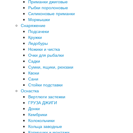
Приманки джиговые
Рыбки поролоновые
Силиконовые приманки
Мормышки
Снаряжение
Подсачеки
Кружки
Ледобуры
Ножики и чистка
Очки для рыбалки
Садки
Сумки, ящики, рюкзаки
Квоки
Сани
Стойки подставки
Оснастка
Вертлюги застежки
ГРУЗА ДЖИГИ
Донки
Кембрики
Колокольчики
Кольца заводные
Кормушки и монтажи