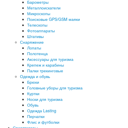
Барометры
Металлоискатели
Микроскопы
Поисковые GPS/GSM маяки
Телескопы
Фотоаппараты
Штативы
Снаряжение
Лопаты
Полотенца
Аксессуары для туризма
Крепеж и карабины
Палки трекинговые
Одежда и обувь
Брюки
Головные уборы для туризма
Куртки
Носки для туризма
Обувь
Одежда Lasting
Перчатки
Флис и футболки
Спорттовары