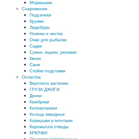
Мормышки
Снаряжение
Подсачеки
Кружки
Ледобуры
Ножики и чистка
Очки для рыбалки
Садки
Сумки, ящики, рюкзаки
Квоки
Сани
Стойки подставки
Оснастка
Вертлюги застежки
ГРУЗА ДЖИГИ
Донки
Кембрики
Колокольчики
Кольца заводные
Кормушки и монтажи
Коромысла отводы
КРЮЧКИ
Оснастки поплавочные