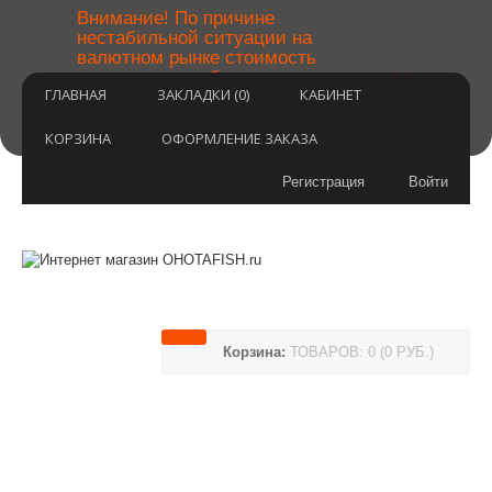
￼
Внимание! По причине
нестабильной ситуации на
валютном рынке стоимость
×
товаров может быть уточнена
ГЛАВНАЯ
ЗАКЛАДКИ (0)
КАБИНЕТ
после оформления заказа.
Извините за временные
неудобства.
КОРЗИНА
ОФОРМЛЕНИЕ ЗАКАЗА
Регистрация
Войти
Корзина:
ТОВАРОВ: 0 (0 РУБ.)
(812) 748-3404
8 800 350 3414